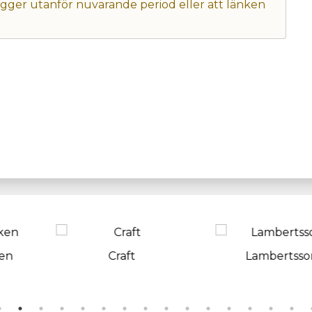
 ligger utanför nuvarande period eller att länken
aft
Lambertsson
Husma