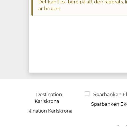
Det kan t.ex. bero på att den raderats,
är bruten.
Sparbanken Eken
Cr
Karlskrona