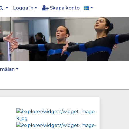
Logga in
Skapa konto
nmälan