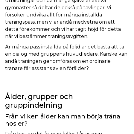
utbildningar och då många själva är aktiva
gymnaster så deltar de också på tävlingar. Vi
försöker undvika allt för många inställda
träningspass, men vi är ändå medvetna om att
detta förekommer och vi har tagit höjd för detta
när vi bestämmer träningsavgiften.
Är många pass inställda på följd är det bästa att ta
en dialog med gruppens huvudledare. Kanske kan
ändå träningen genomföras om en ordinarie
tränare får assistans av en förälder?
Ålder, grupper och
gruppindelning
Från vilken ålder kan man börja träna
hos er?
Från hösten det år man fyller 1 år är man