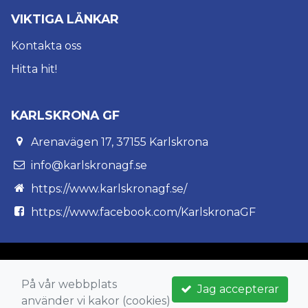
VIKTIGA LÄNKAR
Kontakta oss
Hitta hit!
KARLSKRONA GF
Arenavägen 17, 37155 Karlskrona
info@karlskronagf.se
https://www.karlskronagf.se/
https://www.facebook.com/KarlskronaGF
På vår webbplats
Jag accepterar
använder vi kakor (cookies)