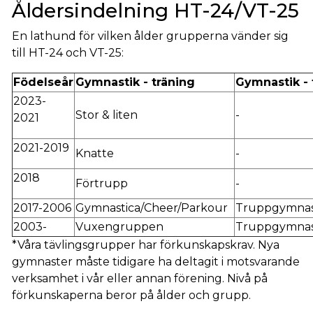
Åldersindelning HT-24/VT-25
En lathund för vilken ålder grupperna vänder sig
till HT-24 och VT-25:
Födelseår
Gymnastik - träning
Gymnastik - 
2023-
Stor & liten
-
2021
2021-2019
Knatte
-
2018
Förtrupp
-
2017-2006
Gymnastica/Cheer/Parkour
Truppgymnas
2003-
Vuxengruppen
Truppgymnas
*Våra tävlingsgrupper har förkunskapskrav. Nya
gymnaster måste tidigare ha deltagit i motsvarande
verksamhet i vår eller annan förening. Nivå på
förkunskaperna beror på ålder och grupp.