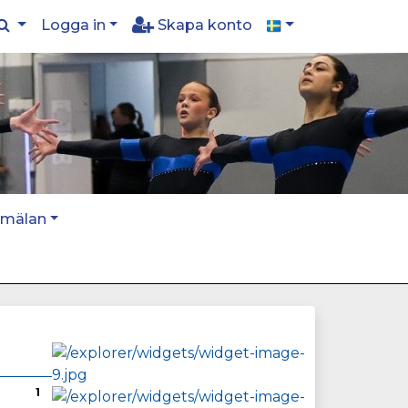
Logga in
Skapa konto
nmälan
1