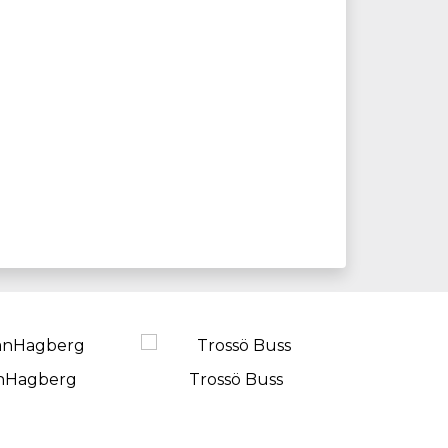
nHagberg
Trossö Buss
In