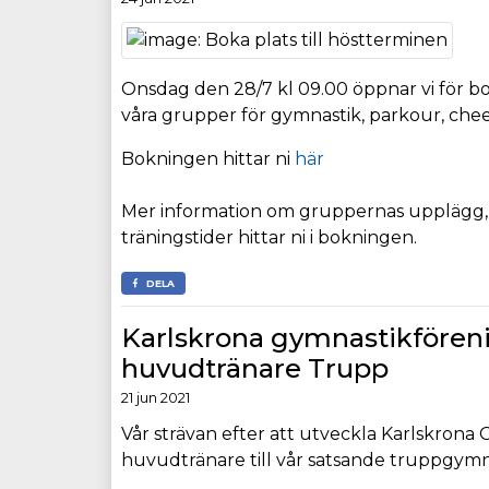
Onsdag den 28/7 kl 09.00 öppnar vi för bok
våra grupper för gymnastik, parkour, chee
Bokningen hittar ni
här
Mer information om gruppernas upplägg,
träningstider hittar ni i bokningen.
DELA
Karlskrona gymnastikfören
huvudtränare Trupp
21 jun 2021
Vår strävan efter att utveckla Karlskrona 
huvudtränare till vår satsande truppgymn