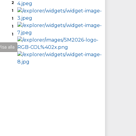
2
1
1
1
1
isa alla