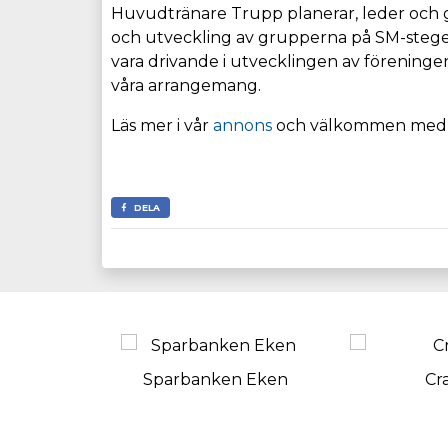
Huvudtränare Trupp planerar, leder och g
och utveckling av grupperna på SM-stegen.
vara drivande i utvecklingen av föreningen
våra arrangemang.
Läs mer i vår
annons
och välkommen med 
DELA
Sparbanken Eken
Cr
Karlskrona